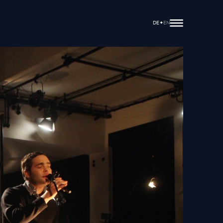
✦
DE
EN